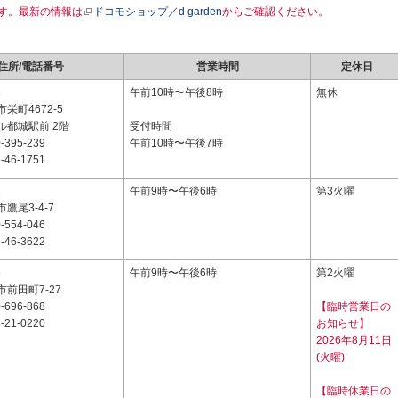
す。最新の情報は
ドコモショップ／d garden
からご確認ください。
住所/電話番号
営業時間
定休日
3
午前10時〜午後8時
無休
栄町4672-5
ル都城駅前 2階
受付時間
-395-239
午前10時〜午後7時
-46-1751
1
午前9時〜午後6時
第3火曜
鷹尾3-4-7
-554-046
-46-3622
5
午前9時〜午後6時
第2火曜
前田町7-27
-696-868
【臨時営業日の
-21-0220
お知らせ】
2026年8月11日
(火曜)
【臨時休業日の