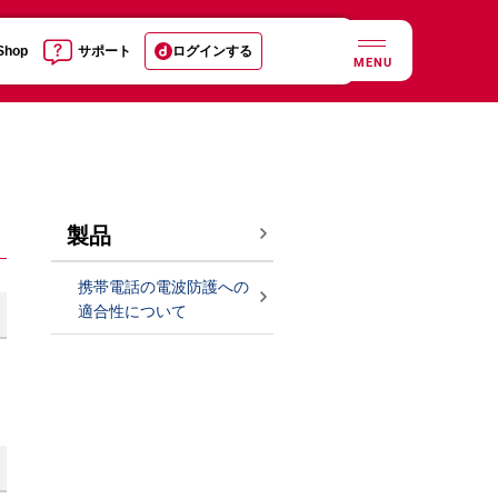
 Shop
サポート
ログインする
MENU
製品
携帯電話の電波防護への
適合性について