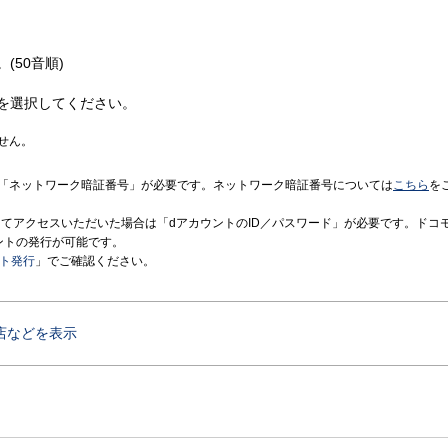
(50音順)
を選択してください。
せん。
「ネットワーク暗証番号」が必要です。ネットワーク暗証番号については
こちら
を
境にてアクセスいただいた場合は「dアカウントのID／パスワード」が必要です。ドコ
ントの発行が可能です。
ント発行
」でご確認ください。
店などを表示