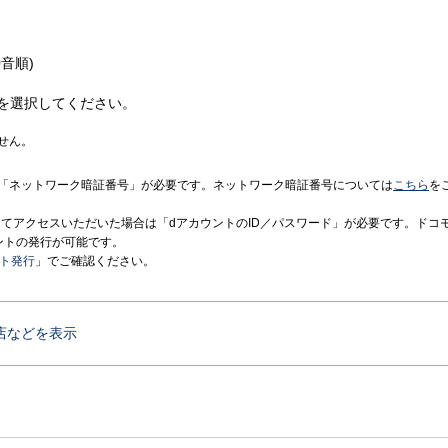
音順)
を選択してください。
せん。
「ネットワーク暗証番号」が必要です。ネットワーク暗証番号については
こちら
を
境にてアクセスいただいた場合は「dアカウントのID／パスワード」が必要です。ドコ
ントの発行が可能です。
ント発行
」でご確認ください。
店などを表示