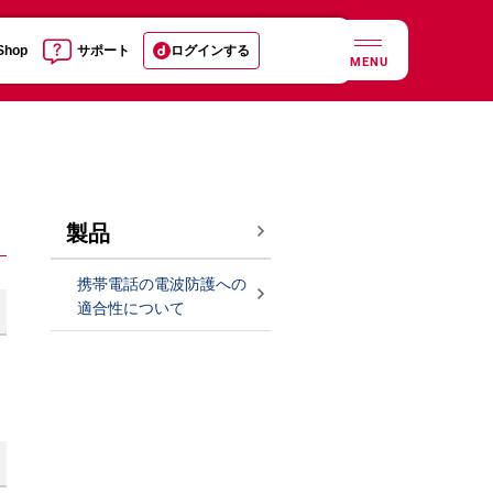
 Shop
サポート
ログインする
MENU
製品
携帯電話の電波防護への
適合性について