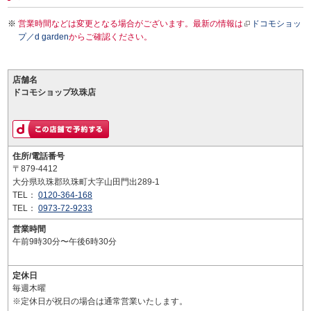
営業時間などは変更となる場合がございます。最新の情報は
ドコモショッ
プ／d garden
からご確認ください。
店舗名
ドコモショップ玖珠店
住所/電話番号
〒879-4412
大分県玖珠郡玖珠町大字山田門出289-1
TEL：
0120-364-168
TEL：
0973-72-9233
営業時間
午前9時30分〜午後6時30分
定休日
毎週木曜
※定休日が祝日の場合は通常営業いたします。