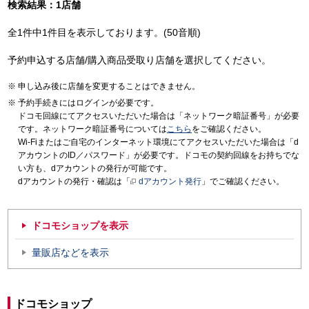
検索結果：1店舗
全1件中1件目を表示しております。(50音順)
予約申込する店舗/購入商品受取り店舗を選択してください。
申し込み後に店舗を変更することはできません。
予約手続きにはログインが必要です。
ドコモ回線にてアクセスいただいた場合は「ネットワーク暗証番号」が必要
です。ネットワーク暗証番号については
こちら
をご確認ください。
Wi-Fiまたはご自宅のインターネット環境にてアクセスいただいた場合は「d
アカウントのID／パスワード」が必要です。ドコモの契約回線をお持ちでな
い方も、dアカウントの発行が可能です。
dアカウントの発行・確認は「
dアカウント発行
」でご確認ください。
ドコモショップを表示
量販店などを表示
ドコモショップ