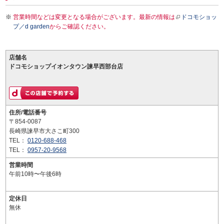
営業時間などは変更となる場合がございます。最新の情報は
ドコモショッ
プ／d garden
からご確認ください。
店舗名
ドコモショップイオンタウン諫早西部台店
住所/電話番号
〒854-0087
長崎県諫早市大さこ町300
TEL：
0120-688-468
TEL：
0957-20-9568
営業時間
午前10時〜午後6時
定休日
無休