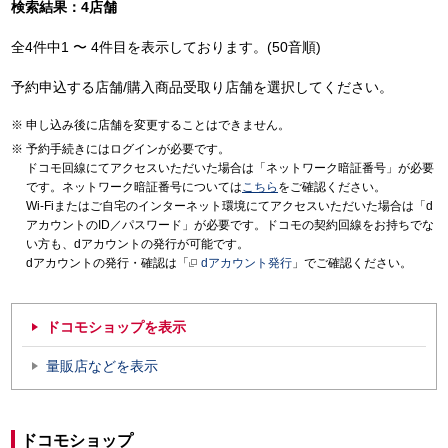
検索結果：4店舗
全4件中1 〜 4件目を表示しております。(50音順)
予約申込する店舗/購入商品受取り店舗を選択してください。
申し込み後に店舗を変更することはできません。
予約手続きにはログインが必要です。
ドコモ回線にてアクセスいただいた場合は「ネットワーク暗証番号」が必要
です。ネットワーク暗証番号については
こちら
をご確認ください。
Wi-Fiまたはご自宅のインターネット環境にてアクセスいただいた場合は「d
アカウントのID／パスワード」が必要です。ドコモの契約回線をお持ちでな
い方も、dアカウントの発行が可能です。
dアカウントの発行・確認は「
dアカウント発行
」でご確認ください。
ドコモショップを表示
量販店などを表示
ドコモショップ