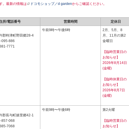
す。最新の情報は
ドコモショップ／d garden
からご確認ください。
住所/電話番号
営業時間
定休日
4
午前9時〜午後6時
2月、5月、8
郡時津町野田郷28-4
月、11月の第2
-095-886
金曜日
881-7771
【臨時営業日の
お知らせ】
2026年8月14日
(金曜)
【臨時休業日の
お知らせ】
2026年8月7日
(金曜)
8
午前9時〜午後6時
第2火曜
郡長与町嬉里郷42-1
-857-068
【臨時営業日の
885-7068
お知らせ】