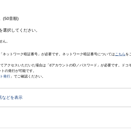
(50音順)
を選択してください。
せん。
「ネットワーク暗証番号」が必要です。ネットワーク暗証番号については
こちら
を
境にてアクセスいただいた場合は「dアカウントのID／パスワード」が必要です。ドコ
ントの発行が可能です。
ント発行
」でご確認ください。
店などを表示