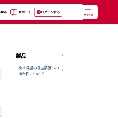
 Shop
サポート
ログインする
MENU
製品
携帯電話の電波防護への
適合性について