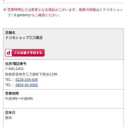
営業時間などは変更となる場合がございます。最新の情報は
ドコモショッ
プ／d garden
からご確認ください。
店舗名
ドコモショップ三刀屋店
住所/電話番号
〒690-2403
島根県雲南市三刀屋町下熊谷1298
TEL：
0120-154-434
TEL：
0854-45-9300
営業時間
午前9時〜午後6時
定休日
無休