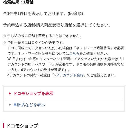
検索結果：1店舗
全1件中1件目を表示しております。(50音順)
予約申込する店舗/購入商品受取り店舗を選択してください。
申し込み後に店舗を変更することはできません。
予約手続きにはログインが必要です。
ドコモ回線にてアクセスいただいた場合は「ネットワーク暗証番号」が必要
です。ネットワーク暗証番号については
こちら
をご確認ください。
Wi-Fiまたはご自宅のインターネット環境にてアクセスいただいた場合は「d
アカウントのID／パスワード」が必要です。ドコモの契約回線をお持ちでな
い方も、dアカウントの発行が可能です。
dアカウントの発行・確認は「
dアカウント発行
」でご確認ください。
ドコモショップを表示
量販店などを表示
ドコモショップ