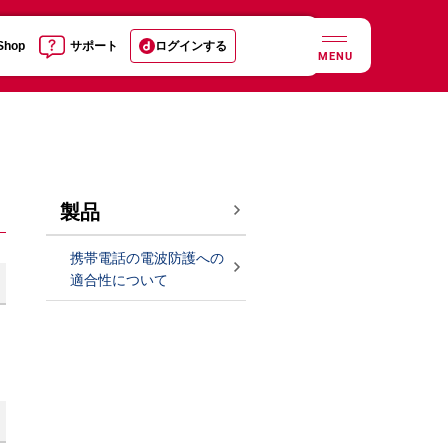
 Shop
サポート
ログインする
MENU
製品
携帯電話の電波防護への
適合性について