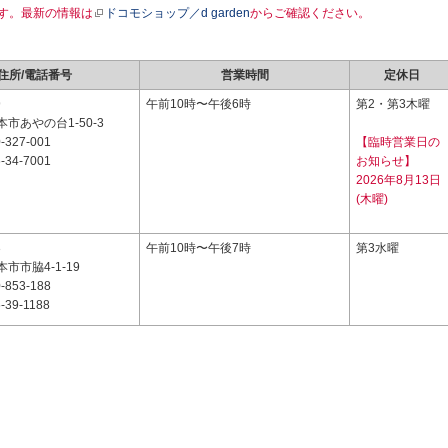
す。最新の情報は
ドコモショップ／d garden
からご確認ください。
住所/電話番号
営業時間
定休日
9
午前10時〜午後6時
第2・第3木曜
市あやの台1-50-3
-327-001
【臨時営業日の
-34-7001
お知らせ】
2026年8月13日
(木曜)
3
午前10時〜午後7時
第3水曜
市市脇4-1-19
-853-188
-39-1188