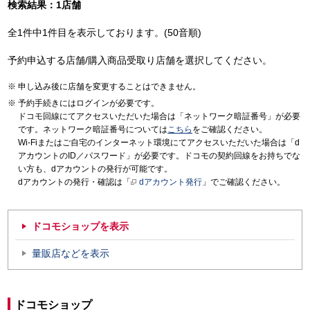
検索結果：1店舗
全1件中1件目を表示しております。(50音順)
予約申込する店舗/購入商品受取り店舗を選択してください。
申し込み後に店舗を変更することはできません。
予約手続きにはログインが必要です。
ドコモ回線にてアクセスいただいた場合は「ネットワーク暗証番号」が必要
です。ネットワーク暗証番号については
こちら
をご確認ください。
Wi-Fiまたはご自宅のインターネット環境にてアクセスいただいた場合は「d
アカウントのID／パスワード」が必要です。ドコモの契約回線をお持ちでな
い方も、dアカウントの発行が可能です。
dアカウントの発行・確認は「
dアカウント発行
」でご確認ください。
ドコモショップを表示
量販店などを表示
ドコモショップ