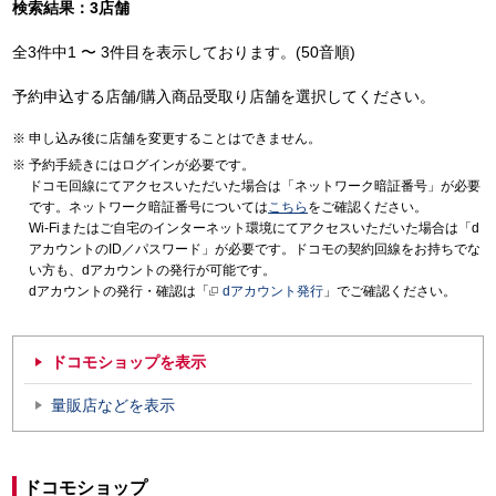
検索結果：3店舗
全3件中1 〜 3件目を表示しております。(50音順)
予約申込する店舗/購入商品受取り店舗を選択してください。
申し込み後に店舗を変更することはできません。
予約手続きにはログインが必要です。
ドコモ回線にてアクセスいただいた場合は「ネットワーク暗証番号」が必要
です。ネットワーク暗証番号については
こちら
をご確認ください。
Wi-Fiまたはご自宅のインターネット環境にてアクセスいただいた場合は「d
アカウントのID／パスワード」が必要です。ドコモの契約回線をお持ちでな
い方も、dアカウントの発行が可能です。
dアカウントの発行・確認は「
dアカウント発行
」でご確認ください。
ドコモショップを表示
量販店などを表示
ドコモショップ