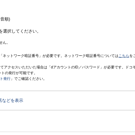
音順)
を選択してください。
せん。
「ネットワーク暗証番号」が必要です。ネットワーク暗証番号については
こちら
を
境にてアクセスいただいた場合は「dアカウントのID／パスワード」が必要です。ドコ
ントの発行が可能です。
ント発行
」でご確認ください。
店などを表示