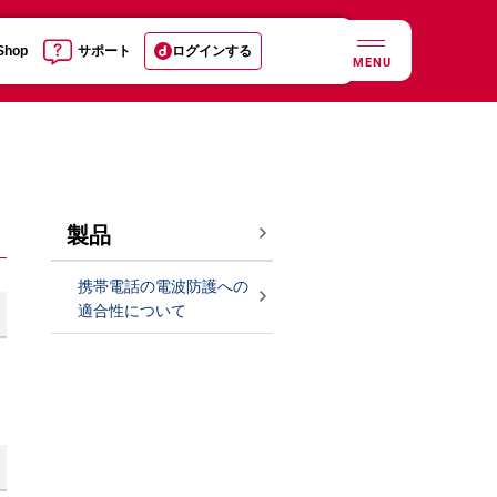
 Shop
サポート
ログインする
MENU
製品
携帯電話の電波防護への
適合性について