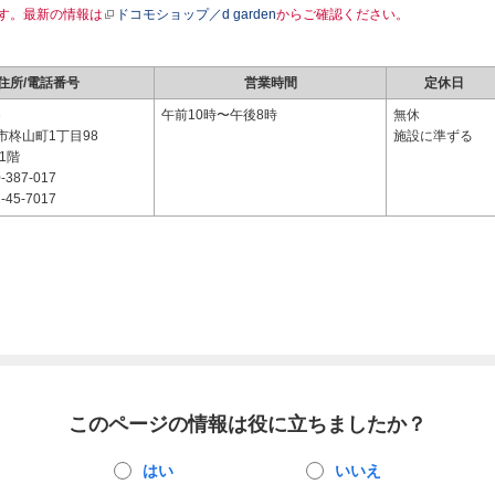
す。最新の情報は
ドコモショップ／d garden
からご確認ください。
住所/電話番号
営業時間
定休日
3
午前10時〜午後8時
無休
市柊山町1丁目98
施設に準ずる
1階
-387-017
-45-7017
このページの情報は役に立ちましたか？
はい
いいえ