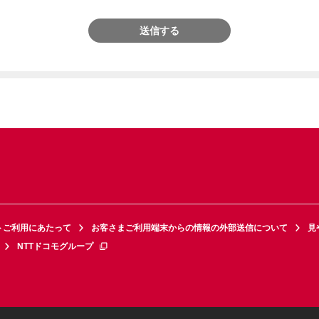
送信する
トご利用にあたって
お客さまご利用端末からの情報の外部送信について
見
NTTドコモグループ