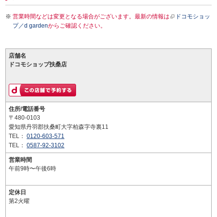
営業時間などは変更となる場合がございます。最新の情報は
ドコモショッ
プ／d garden
からご確認ください。
店舗名
ドコモショップ扶桑店
住所/電話番号
〒480-0103
愛知県丹羽郡扶桑町大字柏森字寺裏11
TEL：
0120-603-571
TEL：
0587-92-3102
営業時間
午前9時〜午後6時
定休日
第2火曜