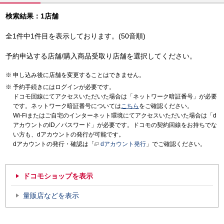
検索結果：1店舗
全1件中1件目を表示しております。(50音順)
予約申込する店舗/購入商品受取り店舗を選択してください。
申し込み後に店舗を変更することはできません。
予約手続きにはログインが必要です。
ドコモ回線にてアクセスいただいた場合は「ネットワーク暗証番号」が必要
です。ネットワーク暗証番号については
こちら
をご確認ください。
Wi-Fiまたはご自宅のインターネット環境にてアクセスいただいた場合は「d
アカウントのID／パスワード」が必要です。ドコモの契約回線をお持ちでな
い方も、dアカウントの発行が可能です。
dアカウントの発行・確認は「
dアカウント発行
」でご確認ください。
ドコモショップを表示
量販店などを表示