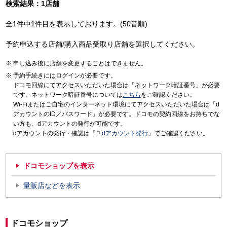
検索結果：1店舗
全1件中1件目を表示しております。(50音順)
予約申込する店舗/購入商品受取り店舗を選択してください。
申し込み後に店舗を変更することはできません。
予約手続きにはログインが必要です。
ドコモ回線にてアクセスいただいた場合は「ネットワーク暗証番号」が必要
です。ネットワーク暗証番号については
こちら
をご確認ください。
Wi-Fiまたはご自宅のインターネット環境にてアクセスいただいた場合は「d
アカウントのID／パスワード」が必要です。ドコモの契約回線をお持ちでな
い方も、dアカウントの発行が可能です。
dアカウントの発行・確認は「
dアカウント発行
」でご確認ください。
ドコモショップを表示
量販店などを表示
ドコモショップ