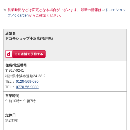
営業時間などは変更となる場合がございます。最新の情報は
ドコモショッ
プ／d garden
からご確認ください。
店舗名
ドコモショップ小浜店(福井県)
住所/電話番号
〒917-0241
福井県小浜市遠敷24-38-2
TEL：
0120-569-080
TEL：
0770-56-9080
営業時間
午前10時〜午後7時
定休日
第2木曜