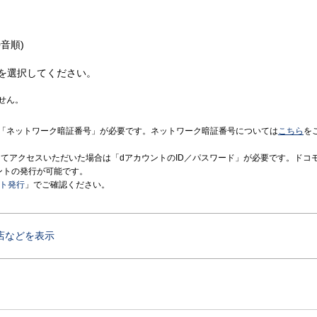
音順)
を選択してください。
せん。
「ネットワーク暗証番号」が必要です。ネットワーク暗証番号については
こちら
を
境にてアクセスいただいた場合は「dアカウントのID／パスワード」が必要です。ドコ
ントの発行が可能です。
ント発行
」でご確認ください。
店などを表示