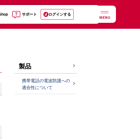
 Shop
サポート
ログインする
MENU
製品
携帯電話の電波防護への
適合性について