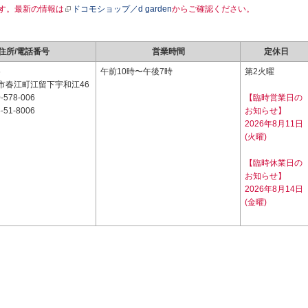
す。最新の情報は
ドコモショップ／d garden
からご確認ください。
住所/電話番号
営業時間
定休日
6
午前10時〜午後7時
第2火曜
市春江町江留下宇和江46
-578-006
【臨時営業日の
-51-8006
お知らせ】
2026年8月11日
(火曜)
【臨時休業日の
お知らせ】
2026年8月14日
(金曜)