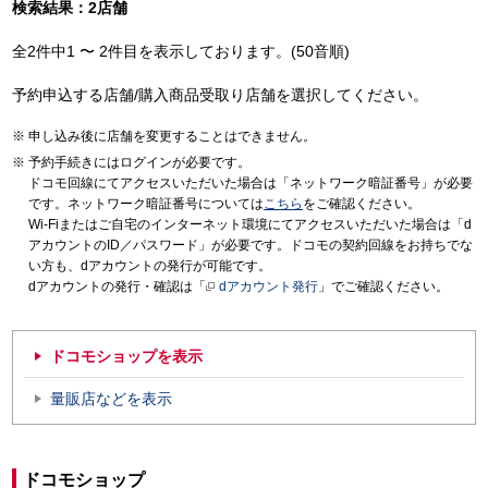
検索結果：2店舗
全2件中1 〜 2件目を表示しております。(50音順)
予約申込する店舗/購入商品受取り店舗を選択してください。
申し込み後に店舗を変更することはできません。
予約手続きにはログインが必要です。
ドコモ回線にてアクセスいただいた場合は「ネットワーク暗証番号」が必要
です。ネットワーク暗証番号については
こちら
をご確認ください。
Wi-Fiまたはご自宅のインターネット環境にてアクセスいただいた場合は「d
アカウントのID／パスワード」が必要です。ドコモの契約回線をお持ちでな
い方も、dアカウントの発行が可能です。
dアカウントの発行・確認は「
dアカウント発行
」でご確認ください。
ドコモショップを表示
量販店などを表示
ドコモショップ