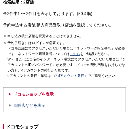
検索結果：2店舗
全2件中1 〜 2件目を表示しております。(50音順)
予約申込する店舗/購入商品受取り店舗を選択してください。
申し込み後に店舗を変更することはできません。
予約手続きにはログインが必要です。
ドコモ回線にてアクセスいただいた場合は「ネットワーク暗証番号」が必要
です。ネットワーク暗証番号については
こちら
をご確認ください。
Wi-Fiまたはご自宅のインターネット環境にてアクセスいただいた場合は「d
アカウントのID／パスワード」が必要です。ドコモの契約回線をお持ちでな
い方も、dアカウントの発行が可能です。
dアカウントの発行・確認は「
dアカウント発行
」でご確認ください。
ドコモショップを表示
量販店などを表示
ドコモショップ