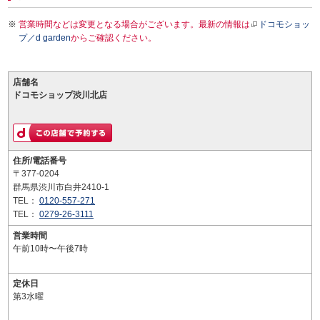
営業時間などは変更となる場合がございます。最新の情報は
ドコモショッ
プ／d garden
からご確認ください。
店舗名
ドコモショップ渋川北店
住所/電話番号
〒377-0204
群馬県渋川市白井2410-1
TEL：
0120-557-271
TEL：
0279-26-3111
営業時間
午前10時〜午後7時
定休日
第3水曜