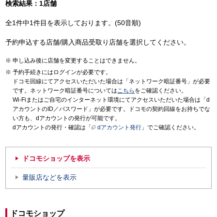
検索結果：1店舗
全1件中1件目を表示しております。(50音順)
予約申込する店舗/購入商品受取り店舗を選択してください。
申し込み後に店舗を変更することはできません。
予約手続きにはログインが必要です。
ドコモ回線にてアクセスいただいた場合は「ネットワーク暗証番号」が必要
です。ネットワーク暗証番号については
こちら
をご確認ください。
Wi-Fiまたはご自宅のインターネット環境にてアクセスいただいた場合は「d
アカウントのID／パスワード」が必要です。ドコモの契約回線をお持ちでな
い方も、dアカウントの発行が可能です。
dアカウントの発行・確認は「
dアカウント発行
」でご確認ください。
ドコモショップを表示
量販店などを表示
ドコモショップ