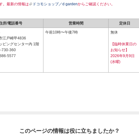
す。最新の情報は
ドコモショップ／d garden
からご確認ください。
住所/電話番号
営業時間
定休日
4
午前10時〜午後7時
無休
江戸崎甲4836
ッピングセンター内 1階
【臨時休業日の
-730-360
お知らせ】
886-5577
2026年9月9日
(水曜)
このページの情報は役に立ちましたか？