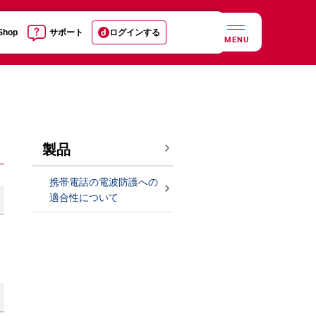
 Shop
サポート
ログインする
MENU
製品
携帯電話の電波防護への
適合性について