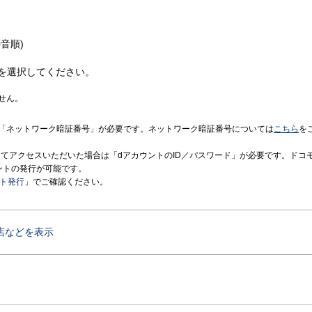
音順)
を選択してください。
せん。
「ネットワーク暗証番号」が必要です。ネットワーク暗証番号については
こちら
を
境にてアクセスいただいた場合は「dアカウントのID／パスワード」が必要です。ドコ
ントの発行が可能です。
ント発行
」でご確認ください。
店などを表示