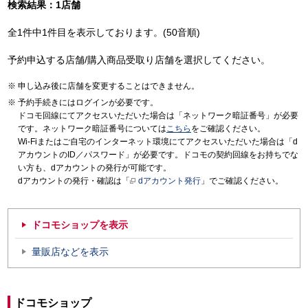
検索結果：1店舗
全1件中1件目を表示しております。(50音順)
予約申込する店舗/購入商品受取り店舗を選択してください。
申し込み後に店舗を変更することはできません。
予約手続きにはログインが必要です。
ドコモ回線にてアクセスいただいた場合は「ネットワーク暗証番号」が必要
です。ネットワーク暗証番号については
こちら
をご確認ください。
Wi-Fiまたはご自宅のインターネット環境にてアクセスいただいた場合は「d
アカウントのID／パスワード」が必要です。ドコモの契約回線をお持ちでな
い方も、dアカウントの発行が可能です。
dアカウントの発行・確認は「
dアカウント発行
」でご確認ください。
ドコモショップを表示
量販店などを表示
ドコモショップ