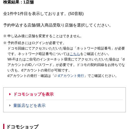
検索結果：1店舗
全1件中1件目を表示しております。(50音順)
予約申込する店舗/購入商品受取り店舗を選択してください。
申し込み後に店舗を変更することはできません。
予約手続きにはログインが必要です。
ドコモ回線にてアクセスいただいた場合は「ネットワーク暗証番号」が必要
です。ネットワーク暗証番号については
こちら
をご確認ください。
Wi-Fiまたはご自宅のインターネット環境にてアクセスいただいた場合は「d
アカウントのID／パスワード」が必要です。ドコモの契約回線をお持ちでな
い方も、dアカウントの発行が可能です。
dアカウントの発行・確認は「
dアカウント発行
」でご確認ください。
ドコモショップを表示
量販店などを表示
ドコモショップ