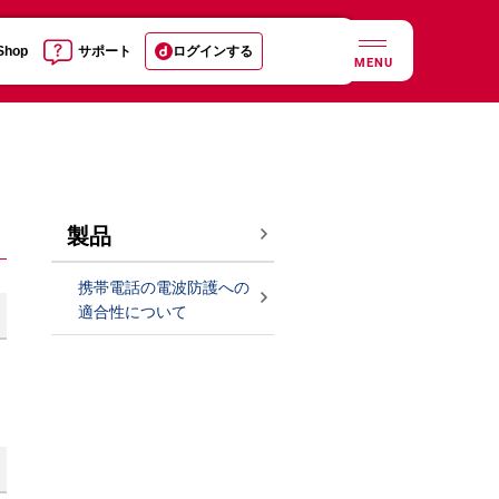
 Shop
サポート
ログインする
MENU
製品
携帯電話の電波防護への
適合性について