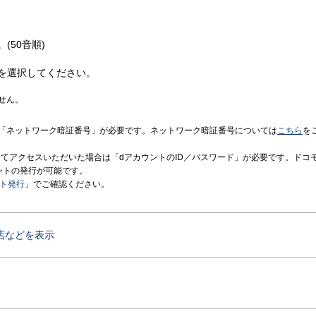
(50音順)
を選択してください。
せん。
「ネットワーク暗証番号」が必要です。ネットワーク暗証番号については
こちら
を
境にてアクセスいただいた場合は「dアカウントのID／パスワード」が必要です。ドコ
ントの発行が可能です。
ント発行
」でご確認ください。
店などを表示