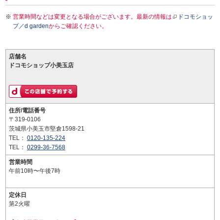
営業時間などは変更となる場合がございます。最新の情報は
ドコモショッ
プ／d garden
からご確認ください。
店舗名
ドコモショップ小美玉店
住所/電話番号
〒319-0106
茨城県小美玉市堅倉1598-21
TEL：
0120-135-224
TEL：
0299-36-7568
営業時間
午前10時〜午後7時
定休日
第2火曜