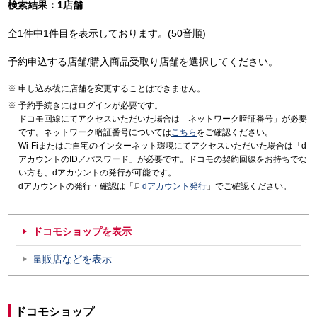
検索結果：1店舗
全1件中1件目を表示しております。(50音順)
予約申込する店舗/購入商品受取り店舗を選択してください。
申し込み後に店舗を変更することはできません。
予約手続きにはログインが必要です。
ドコモ回線にてアクセスいただいた場合は「ネットワーク暗証番号」が必要
です。ネットワーク暗証番号については
こちら
をご確認ください。
Wi-Fiまたはご自宅のインターネット環境にてアクセスいただいた場合は「d
アカウントのID／パスワード」が必要です。ドコモの契約回線をお持ちでな
い方も、dアカウントの発行が可能です。
dアカウントの発行・確認は「
dアカウント発行
」でご確認ください。
ドコモショップを表示
量販店などを表示
ドコモショップ