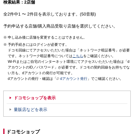
検索結果：2店舗
全2件中1 〜 2件目を表示しております。(50音順)
予約申込する店舗/購入商品受取り店舗を選択してください。
申し込み後に店舗を変更することはできません。
予約手続きにはログインが必要です。
ドコモ回線にてアクセスいただいた場合は「ネットワーク暗証番号」が必要
です。ネットワーク暗証番号については
こちら
をご確認ください。
Wi-Fiまたはご自宅のインターネット環境にてアクセスいただいた場合は「d
アカウントのID／パスワード」が必要です。ドコモの契約回線をお持ちでな
い方も、dアカウントの発行が可能です。
dアカウントの発行・確認は「
dアカウント発行
」でご確認ください。
ドコモショップを表示
量販店などを表示
ドコモショップ