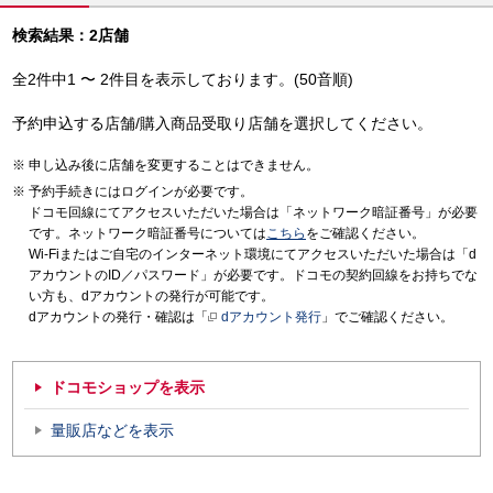
検索結果：2店舗
全2件中1 〜 2件目を表示しております。(50音順)
予約申込する店舗/購入商品受取り店舗を選択してください。
申し込み後に店舗を変更することはできません。
予約手続きにはログインが必要です。
ドコモ回線にてアクセスいただいた場合は「ネットワーク暗証番号」が必要
です。ネットワーク暗証番号については
こちら
をご確認ください。
Wi-Fiまたはご自宅のインターネット環境にてアクセスいただいた場合は「d
アカウントのID／パスワード」が必要です。ドコモの契約回線をお持ちでな
い方も、dアカウントの発行が可能です。
dアカウントの発行・確認は「
dアカウント発行
」でご確認ください。
ドコモショップを表示
量販店などを表示