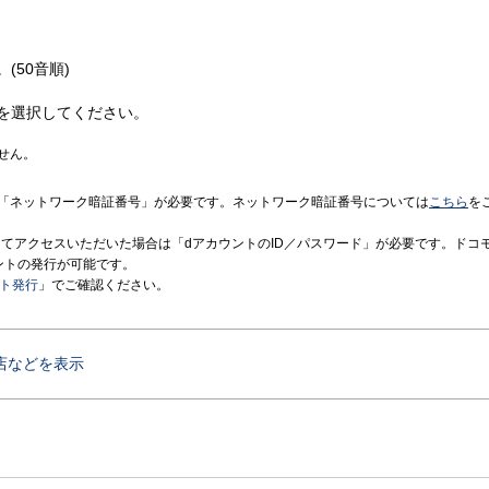
(50音順)
を選択してください。
せん。
「ネットワーク暗証番号」が必要です。ネットワーク暗証番号については
こちら
を
境にてアクセスいただいた場合は「dアカウントのID／パスワード」が必要です。ドコ
ントの発行が可能です。
ント発行
」でご確認ください。
店などを表示