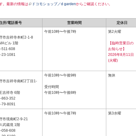
す。最新の情報は
ドコモショップ／d garden
からご確認ください。
住所/電話番号
営業時間
定休日
4
午前10時〜午後7時
第2火曜
市吉祥寺本町2-1-8
MAビル 1階
【臨時営業日の
-511-608
お知らせ】
-23-1081
2026年8月11日
(火曜)
3
午前10時〜午後9時
無休
野市吉祥寺南町2丁目1-
受付時間
王吉祥寺 6階
午前10時〜午後8時
-863-352
-79-8091
3
午前10時〜午後7時
第3水曜
市境南町2-9-21
ス武蔵境 1階
-058-608