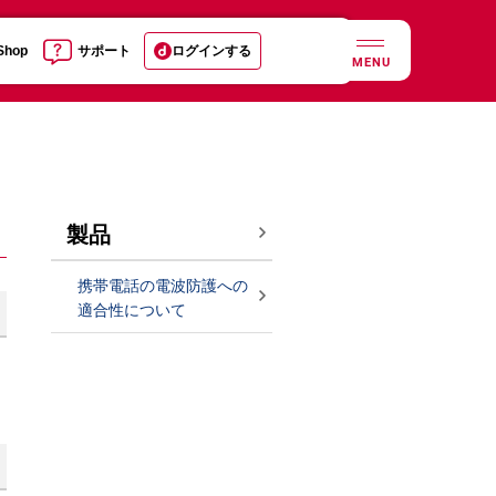
 Shop
サポート
ログインする
MENU
製品
携帯電話の電波防護への
適合性について