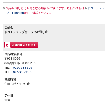
営業時間などは変更となる場合がございます。最新の情報は
ドコモショッ
プ／d garden
からご確認ください。
店舗名
ドコモショップ郡山うねめ通り店
住所/電話番号
〒963-8026
福島県郡山市並木3-2-15
TEL：
0120-638-355
TEL：
024-935-3355
営業時間
午前10時〜午後7時
定休日
無休