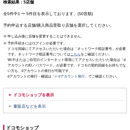
検索結果：5店舗
全5件中1 〜 5件目を表示しております。(50音順)
予約申込する店舗/購入商品受取り店舗を選択してください。
申し込み後に店舗を変更することはできません。
予約手続きにはログインが必要です。
ドコモ回線にてアクセスいただいた場合は「ネットワーク暗証番号」が必要
です。ネットワーク暗証番号については
こちら
をご確認ください。
Wi-Fiまたはご自宅のインターネット環境にてアクセスいただいた場合は「d
アカウントのID／パスワード」が必要です。ドコモの契約回線をお持ちでな
い方も、dアカウントの発行が可能です。
dアカウントの発行・確認は「
dアカウント発行
」でご確認ください。
ドコモショップを表示
量販店などを表示
ドコモショップ