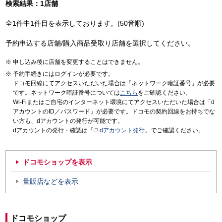
検索結果：1店舗
全1件中1件目を表示しております。(50音順)
予約申込する店舗/購入商品受取り店舗を選択してください。
申し込み後に店舗を変更することはできません。
予約手続きにはログインが必要です。
ドコモ回線にてアクセスいただいた場合は「ネットワーク暗証番号」が必要
です。ネットワーク暗証番号については
こちら
をご確認ください。
Wi-Fiまたはご自宅のインターネット環境にてアクセスいただいた場合は「d
アカウントのID／パスワード」が必要です。ドコモの契約回線をお持ちでな
い方も、dアカウントの発行が可能です。
dアカウントの発行・確認は「
dアカウント発行
」でご確認ください。
ドコモショップを表示
量販店などを表示
ドコモショップ