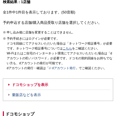
検索結果：1店舗
全1件中1件目を表示しております。(50音順)
予約申込する店舗/購入商品受取り店舗を選択してください。
申し込み後に店舗を変更することはできません。
予約手続きにはログインが必要です。
ドコモ回線にてアクセスいただいた場合は「ネットワーク暗証番号」が必要
です。ネットワーク暗証番号については
こちら
をご確認ください。
Wi-Fiまたはご自宅のインターネット環境にてアクセスいただいた場合は「d
アカウントのID／パスワード」が必要です。ドコモの契約回線をお持ちでな
い方も、dアカウントの発行が可能です。
dアカウントの発行・確認は「
dアカウント発行
」でご確認ください。
ドコモショップを表示
量販店などを表示
ドコモショップ