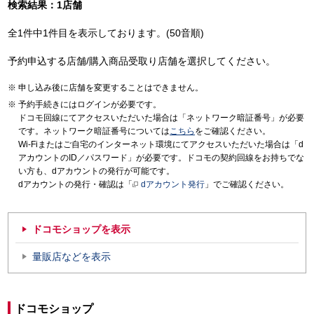
検索結果：1店舗
全1件中1件目を表示しております。(50音順)
予約申込する店舗/購入商品受取り店舗を選択してください。
申し込み後に店舗を変更することはできません。
予約手続きにはログインが必要です。
ドコモ回線にてアクセスいただいた場合は「ネットワーク暗証番号」が必要
です。ネットワーク暗証番号については
こちら
をご確認ください。
Wi-Fiまたはご自宅のインターネット環境にてアクセスいただいた場合は「d
アカウントのID／パスワード」が必要です。ドコモの契約回線をお持ちでな
い方も、dアカウントの発行が可能です。
dアカウントの発行・確認は「
dアカウント発行
」でご確認ください。
ドコモショップを表示
量販店などを表示
ドコモショップ