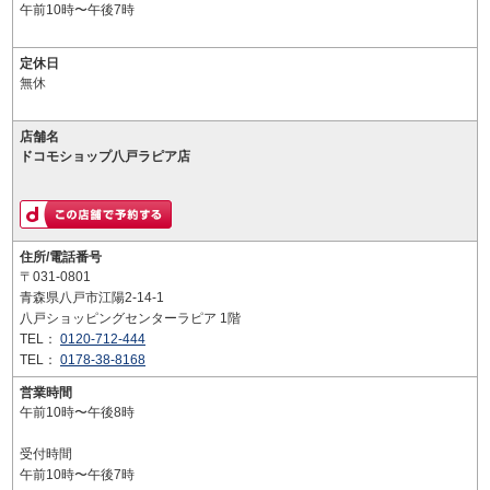
午前10時〜午後7時
定休日
無休
店舗名
ドコモショップ八戸ラピア店
住所/電話番号
〒031-0801
青森県八戸市江陽2-14-1
八戸ショッピングセンターラピア 1階
TEL：
0120-712-444
TEL：
0178-38-8168
営業時間
午前10時〜午後8時
受付時間
午前10時〜午後7時