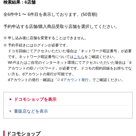
検索結果：6店舗
全6件中1 〜 6件目を表示しております。(50音順)
予約申込する店舗/購入商品受取り店舗を選択してください。
申し込み後に店舗を変更することはできません。
予約手続きにはログインが必要です。
ドコモ回線にてアクセスいただいた場合は「ネットワーク暗証番号」が必要
です。ネットワーク暗証番号については
こちら
をご確認ください。
Wi-Fiまたはご自宅のインターネット環境にてアクセスいただいた場合は「d
アカウントのID／パスワード」が必要です。ドコモの契約回線をお持ちでな
い方も、dアカウントの発行が可能です。
dアカウントの発行・確認は「
dアカウント発行
」でご確認ください。
ドコモショップを表示
量販店などを表示
ドコモショップ