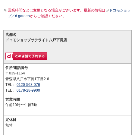
営業時間などは変更となる場合がございます。最新の情報は
ドコモショッ
プ／d garden
からご確認ください。
店舗名
ドコモショップサテライト八戸下長店
住所/電話番号
〒039-1164
青森県八戸市下長1丁目2-6
TEL：
0120-568-076
TEL：
0178-28-9900
営業時間
午前10時〜午後7時
定休日
無休