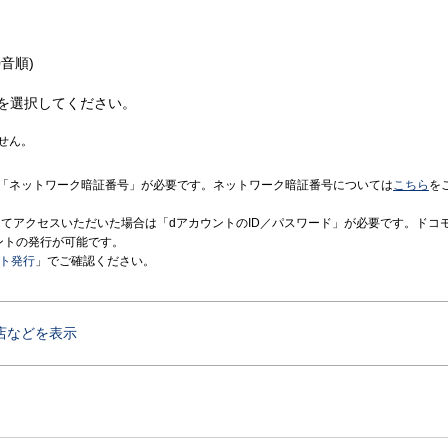
音順)
を選択してください。
せん。
「ネットワーク暗証番号」が必要です。ネットワーク暗証番号については
こちら
を
境にてアクセスいただいた場合は「dアカウントのID／パスワード」が必要です。ドコ
ントの発行が可能です。
ント発行
」でご確認ください。
店などを表示