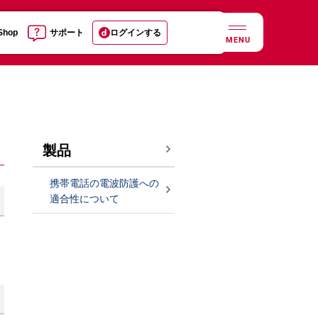
 Shop
サポート
ログインする
MENU
製品
携帯電話の電波防護への
適合性について