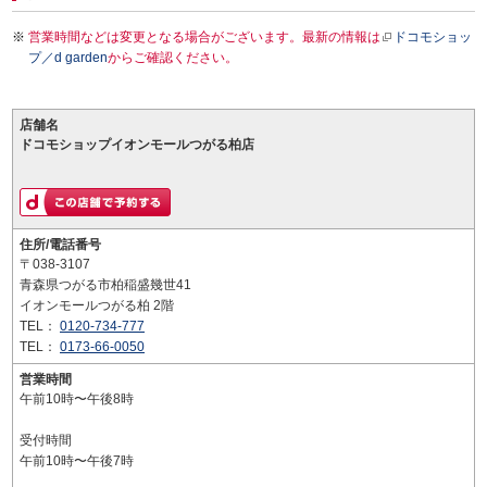
営業時間などは変更となる場合がございます。最新の情報は
ドコモショッ
プ／d garden
からご確認ください。
店舗名
ドコモショップイオンモールつがる柏店
住所/電話番号
〒038-3107
青森県つがる市柏稲盛幾世41
イオンモールつがる柏 2階
TEL：
0120-734-777
TEL：
0173-66-0050
営業時間
午前10時〜午後8時
受付時間
午前10時〜午後7時