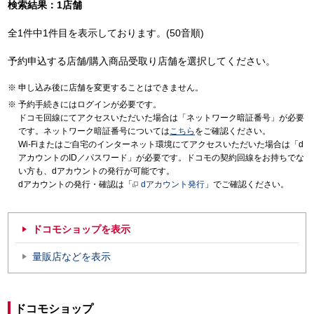
検索結果：1店舗
全1件中1件目を表示しております。(50音順)
予約申込する店舗/購入商品受取り店舗を選択してください。
申し込み後に店舗を変更することはできません。
予約手続きにはログインが必要です。
ドコモ回線にてアクセスいただいた場合は「ネットワーク暗証番号」が必要
です。ネットワーク暗証番号については
こちら
をご確認ください。
Wi-Fiまたはご自宅のインターネット環境にてアクセスいただいた場合は「d
アカウントのID／パスワード」が必要です。ドコモの契約回線をお持ちでな
い方も、dアカウントの発行が可能です。
dアカウントの発行・確認は「
dアカウント発行
」でご確認ください。
ドコモショップを表示
量販店などを表示
ドコモショップ