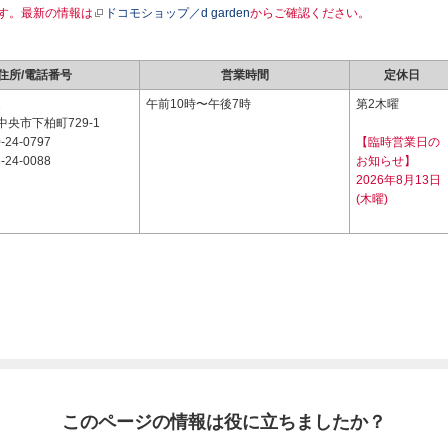
す。最新の情報は
ドコモショップ／d garden
からご確認ください。
住所/電話番号
営業時間
定休日
1
午前10時〜午後7時
第2木曜
央市下柏町729-1
-24-0797
【臨時営業日の
-24-0088
お知らせ】
2026年8月13日
(木曜)
このページの情報は役に立ちましたか？