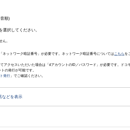
音順)
を選択してください。
せん。
「ネットワーク暗証番号」が必要です。ネットワーク暗証番号については
こちら
を
境にてアクセスいただいた場合は「dアカウントのID／パスワード」が必要です。ドコ
ントの発行が可能です。
ント発行
」でご確認ください。
店などを表示