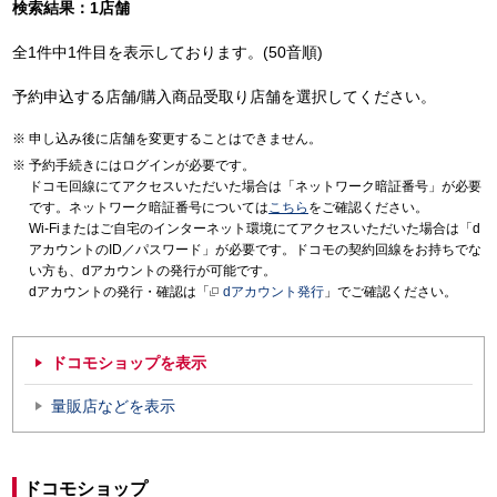
検索結果：1店舗
全1件中1件目を表示しております。(50音順)
予約申込する店舗/購入商品受取り店舗を選択してください。
申し込み後に店舗を変更することはできません。
予約手続きにはログインが必要です。
ドコモ回線にてアクセスいただいた場合は「ネットワーク暗証番号」が必要
です。ネットワーク暗証番号については
こちら
をご確認ください。
Wi-Fiまたはご自宅のインターネット環境にてアクセスいただいた場合は「d
アカウントのID／パスワード」が必要です。ドコモの契約回線をお持ちでな
い方も、dアカウントの発行が可能です。
dアカウントの発行・確認は「
dアカウント発行
」でご確認ください。
ドコモショップを表示
量販店などを表示
ドコモショップ