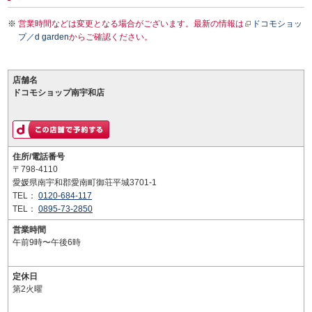
営業時間などは変更となる場合がございます。最新の情報は
ドコモショッ
プ／d garden
からご確認ください。
店舗名
ドコモショップ南宇和店
住所/電話番号
〒798-4110
愛媛県南宇和郡愛南町御荘平城3701-1
TEL：
0120-684-117
TEL：
0895-73-2850
営業時間
午前9時〜午後6時
定休日
第2火曜