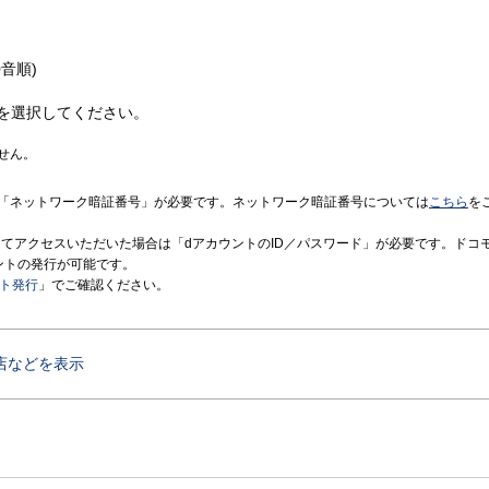
音順)
を選択してください。
せん。
「ネットワーク暗証番号」が必要です。ネットワーク暗証番号については
こちら
を
境にてアクセスいただいた場合は「dアカウントのID／パスワード」が必要です。ドコ
ントの発行が可能です。
ント発行
」でご確認ください。
店などを表示