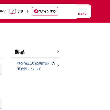
 Shop
サポート
ログインする
MENU
製品
携帯電話の電波防護への
適合性について