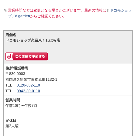
営業時間などは変更となる場合がございます。最新の情報は
ドコモショッ
プ／d garden
からご確認ください。
店舗名
ドコモショップ久留米くしはら店
住所/電話番号
〒830-0003
福岡県久留米市東櫛原町1132-1
TEL：
0120-682-110
TEL：
0942-30-0110
営業時間
午前10時〜午後7時
定休日
第2火曜