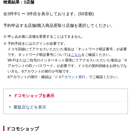
検索結果：3店舗
全3件中1 〜 3件目を表示しております。(50音順)
予約申込する店舗/購入商品受取り店舗を選択してください。
申し込み後に店舗を変更することはできません。
予約手続きにはログインが必要です。
ドコモ回線にてアクセスいただいた場合は「ネットワーク暗証番号」が必要
です。ネットワーク暗証番号については
こちら
をご確認ください。
Wi-Fiまたはご自宅のインターネット環境にてアクセスいただいた場合は「d
アカウントのID／パスワード」が必要です。ドコモの契約回線をお持ちでな
い方も、dアカウントの発行が可能です。
dアカウントの発行・確認は「
dアカウント発行
」でご確認ください。
ドコモショップを表示
量販店などを表示
ドコモショップ