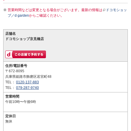
営業時間などは変更となる場合がございます。最新の情報は
ドコモショッ
プ／d garden
からご確認ください。
店舗名
ドコモショップ京見橋店
住所/電話番号
〒672-8095
兵庫県姫路市飾磨区若宮町48
TEL：
0120-137-883
TEL：
079-287-9740
営業時間
午前10時〜午後6時
定休日
無休