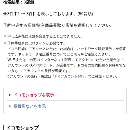
検索結果：3店舗
全3件中1 〜 3件目を表示しております。(50音順)
予約申込する店舗/購入商品受取り店舗を選択してください。
申し込み後に店舗を変更することはできません。
予約手続きにはログインが必要です。
ドコモ回線にてアクセスいただいた場合は「ネットワーク暗証番号」が必要
です。ネットワーク暗証番号については
こちら
をご確認ください。
Wi-Fiまたはご自宅のインターネット環境にてアクセスいただいた場合は「d
アカウントのID／パスワード」が必要です。ドコモの契約回線をお持ちでな
い方も、dアカウントの発行が可能です。
dアカウントの発行・確認は「
dアカウント発行
」でご確認ください。
ドコモショップを表示
量販店などを表示
ドコモショップ