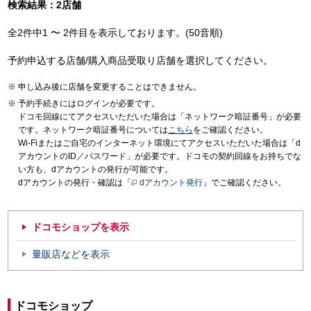
検索結果：2店舗
全2件中1 〜 2件目を表示しております。(50音順)
予約申込する店舗/購入商品受取り店舗を選択してください。
申し込み後に店舗を変更することはできません。
予約手続きにはログインが必要です。
ドコモ回線にてアクセスいただいた場合は「ネットワーク暗証番号」が必要
です。ネットワーク暗証番号については
こちら
をご確認ください。
Wi-Fiまたはご自宅のインターネット環境にてアクセスいただいた場合は「d
アカウントのID／パスワード」が必要です。ドコモの契約回線をお持ちでな
い方も、dアカウントの発行が可能です。
dアカウントの発行・確認は「
dアカウント発行
」でご確認ください。
ドコモショップを表示
量販店などを表示
ドコモショップ