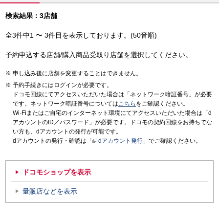
検索結果：3店舗
全3件中1 〜 3件目を表示しております。(50音順)
予約申込する店舗/購入商品受取り店舗を選択してください。
申し込み後に店舗を変更することはできません。
予約手続きにはログインが必要です。
ドコモ回線にてアクセスいただいた場合は「ネットワーク暗証番号」が必要
です。ネットワーク暗証番号については
こちら
をご確認ください。
Wi-Fiまたはご自宅のインターネット環境にてアクセスいただいた場合は「d
アカウントのID／パスワード」が必要です。ドコモの契約回線をお持ちでな
い方も、dアカウントの発行が可能です。
dアカウントの発行・確認は「
dアカウント発行
」でご確認ください。
ドコモショップを表示
量販店などを表示