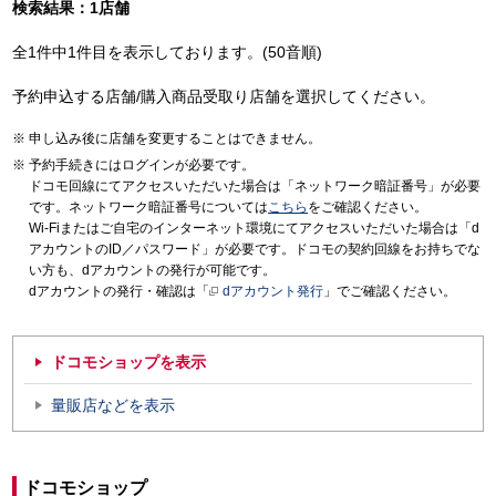
検索結果：1店舗
全1件中1件目を表示しております。(50音順)
予約申込する店舗/購入商品受取り店舗を選択してください。
申し込み後に店舗を変更することはできません。
予約手続きにはログインが必要です。
ドコモ回線にてアクセスいただいた場合は「ネットワーク暗証番号」が必要
です。ネットワーク暗証番号については
こちら
をご確認ください。
Wi-Fiまたはご自宅のインターネット環境にてアクセスいただいた場合は「d
アカウントのID／パスワード」が必要です。ドコモの契約回線をお持ちでな
い方も、dアカウントの発行が可能です。
dアカウントの発行・確認は「
dアカウント発行
」でご確認ください。
ドコモショップを表示
量販店などを表示
ドコモショップ