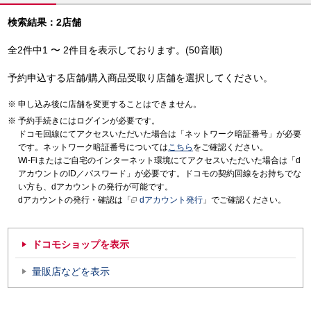
検索結果：2店舗
全2件中1 〜 2件目を表示しております。(50音順)
予約申込する店舗/購入商品受取り店舗を選択してください。
申し込み後に店舗を変更することはできません。
予約手続きにはログインが必要です。
ドコモ回線にてアクセスいただいた場合は「ネットワーク暗証番号」が必要
です。ネットワーク暗証番号については
こちら
をご確認ください。
Wi-Fiまたはご自宅のインターネット環境にてアクセスいただいた場合は「d
アカウントのID／パスワード」が必要です。ドコモの契約回線をお持ちでな
い方も、dアカウントの発行が可能です。
dアカウントの発行・確認は「
dアカウント発行
」でご確認ください。
ドコモショップを表示
量販店などを表示