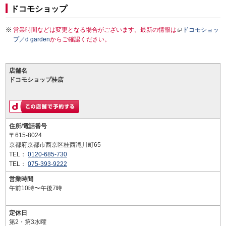
ドコモショップ
営業時間などは変更となる場合がございます。最新の情報は
ドコモショッ
プ／d garden
からご確認ください。
店舗名
ドコモショップ桂店
住所/電話番号
〒615-8024
京都府京都市西京区桂西滝川町65
TEL：
0120-685-730
TEL：
075-393-9222
営業時間
午前10時〜午後7時
定休日
第2・第3水曜