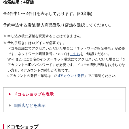
検索結果：4店舗
全4件中1 〜 4件目を表示しております。(50音順)
予約申込する店舗/購入商品受取り店舗を選択してください。
申し込み後に店舗を変更することはできません。
予約手続きにはログインが必要です。
ドコモ回線にてアクセスいただいた場合は「ネットワーク暗証番号」が必要
です。ネットワーク暗証番号については
こちら
をご確認ください。
Wi-Fiまたはご自宅のインターネット環境にてアクセスいただいた場合は「d
アカウントのID／パスワード」が必要です。ドコモの契約回線をお持ちでな
い方も、dアカウントの発行が可能です。
dアカウントの発行・確認は「
dアカウント発行
」でご確認ください。
ドコモショップを表示
量販店などを表示
ドコモショップ