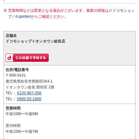
営業時間などは変更となる場合がございます。最新の情報は
ドコモショッ
プ／d garden
からご確認ください。
店舗名
ドコモショップイオンタウン姶良店
住所/電話番号
〒899-5431
鹿児島県姶良市西餅田264-1
イオンタウン姶良 西街区 1階
TEL：
0120-967-358
TEL：
0995-55-1600
営業時間
午前10時〜午後8時
受付時間
午前10時〜午後7時