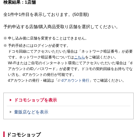
検索結果：1店舗
全1件中1件目を表示しております。(50音順)
予約申込する店舗/購入商品受取り店舗を選択してください。
申し込み後に店舗を変更することはできません。
予約手続きにはログインが必要です。
ドコモ回線にてアクセスいただいた場合は「ネットワーク暗証番号」が必要
です。ネットワーク暗証番号については
こちら
をご確認ください。
Wi-Fiまたはご自宅のインターネット環境にてアクセスいただいた場合は「d
アカウントのID／パスワード」が必要です。ドコモの契約回線をお持ちでな
い方も、dアカウントの発行が可能です。
dアカウントの発行・確認は「
dアカウント発行
」でご確認ください。
ドコモショップを表示
量販店などを表示
ドコモショップ