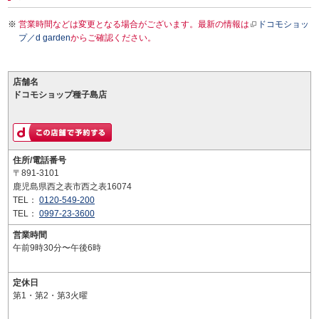
営業時間などは変更となる場合がございます。最新の情報は
ドコモショッ
プ／d garden
からご確認ください。
店舗名
ドコモショップ種子島店
住所/電話番号
〒891-3101
鹿児島県西之表市西之表16074
TEL：
0120-549-200
TEL：
0997-23-3600
営業時間
午前9時30分〜午後6時
定休日
第1・第2・第3火曜