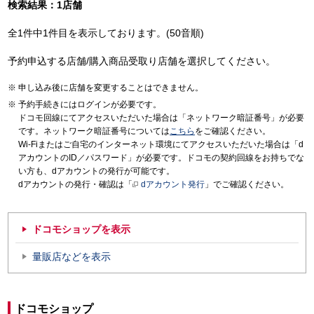
検索結果：1店舗
全1件中1件目を表示しております。(50音順)
予約申込する店舗/購入商品受取り店舗を選択してください。
申し込み後に店舗を変更することはできません。
予約手続きにはログインが必要です。
ドコモ回線にてアクセスいただいた場合は「ネットワーク暗証番号」が必要
です。ネットワーク暗証番号については
こちら
をご確認ください。
Wi-Fiまたはご自宅のインターネット環境にてアクセスいただいた場合は「d
アカウントのID／パスワード」が必要です。ドコモの契約回線をお持ちでな
い方も、dアカウントの発行が可能です。
dアカウントの発行・確認は「
dアカウント発行
」でご確認ください。
ドコモショップを表示
量販店などを表示
ドコモショップ