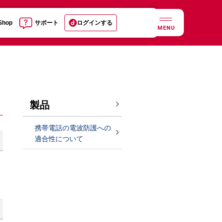
 Shop
サポート
ログインする
MENU
製品
携帯電話の電波防護への
適合性について