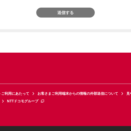
送信する
トご利用にあたって
お客さまご利用端末からの情報の外部送信について
見
NTTドコモグループ