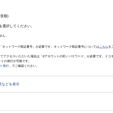
音順)
を選択してください。
せん。
「ネットワーク暗証番号」が必要です。ネットワーク暗証番号については
こちら
を
境にてアクセスいただいた場合は「dアカウントのID／パスワード」が必要です。ドコ
ントの発行が可能です。
ント発行
」でご確認ください。
店などを表示