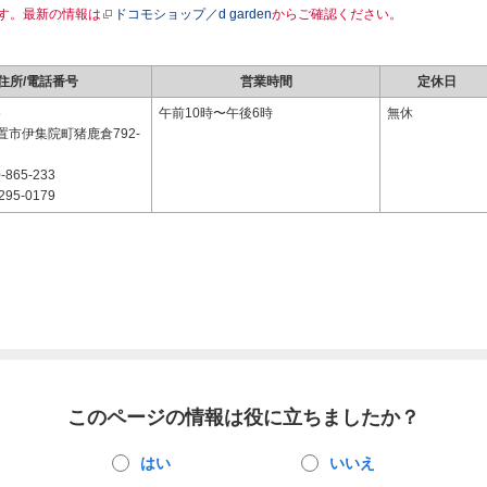
す。最新の情報は
ドコモショップ／d garden
からご確認ください。
住所/電話番号
営業時間
定休日
5
午前10時〜午後6時
無休
置市伊集院町猪鹿倉792-
-865-233
295-0179
このページの情報は役に立ちましたか？
はい
いいえ