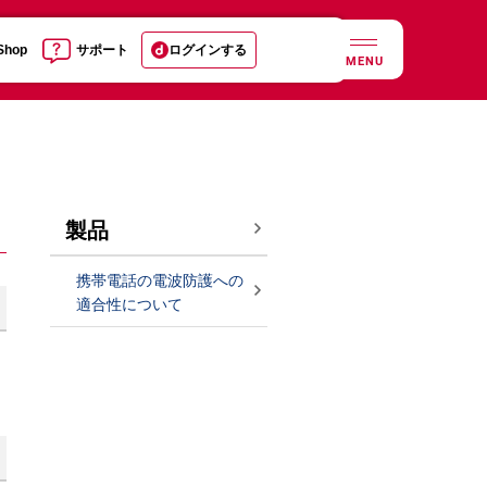
 Shop
サポート
ログインする
MENU
製品
携帯電話の電波防護への
適合性について