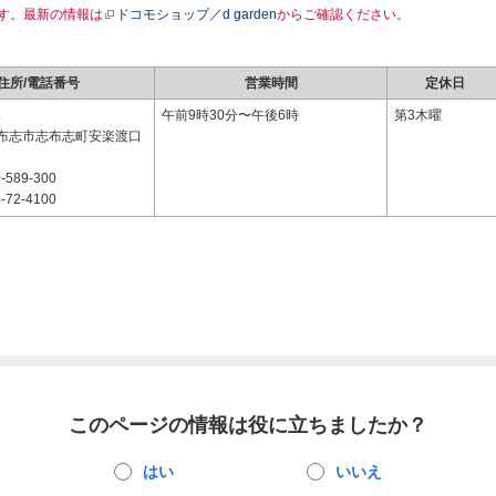
す。最新の情報は
ドコモショップ／d garden
からご確認ください。
住所/電話番号
営業時間
定休日
4
午前9時30分〜午後6時
第3木曜
布志市志布志町安楽渡口
-589-300
-72-4100
このページの情報は役に立ちましたか？
はい
いいえ