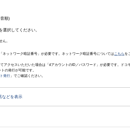
音順)
を選択してください。
せん。
「ネットワーク暗証番号」が必要です。ネットワーク暗証番号については
こちら
を
境にてアクセスいただいた場合は「dアカウントのID／パスワード」が必要です。ドコ
ントの発行が可能です。
ント発行
」でご確認ください。
店などを表示