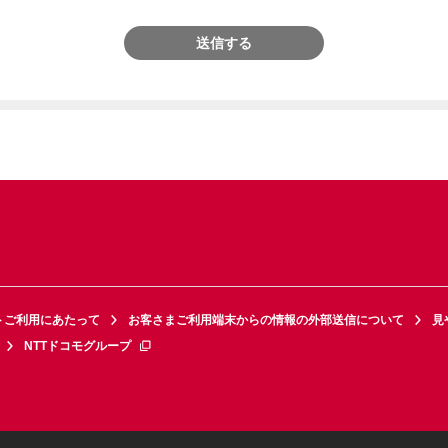
送信する
トご利用にあたって
お客さまご利用端末からの情報の外部送信について
見
NTTドコモグループ