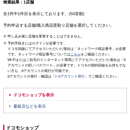
検索結果：1店舗
全1件中1件目を表示しております。(50音順)
予約申込する店舗/購入商品受取り店舗を選択してください。
申し込み後に店舗を変更することはできません。
予約手続きにはログインが必要です。
ドコモ回線にてアクセスいただいた場合は「ネットワーク暗証番号」が必要
です。ネットワーク暗証番号については
こちら
をご確認ください。
Wi-Fiまたはご自宅のインターネット環境にてアクセスいただいた場合は「d
アカウントのID／パスワード」が必要です。ドコモの契約回線をお持ちでな
い方も、dアカウントの発行が可能です。
dアカウントの発行・確認は「
dアカウント発行
」でご確認ください。
ドコモショップを表示
量販店などを表示
ドコモショップ