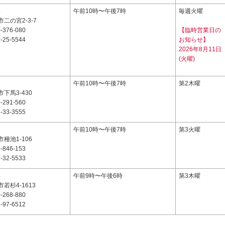
5
午前10時〜午後7時
毎週火曜
二の宮2-3-7
-376-080
【臨時営業日の
-25-5544
お知らせ】
2026年8月11日
(火曜)
2
午前10時〜午後7時
第2木曜
下馬3-430
-291-560
-33-3555
1
午前10時〜午後7時
第3火曜
種池1-106
-846-153
-32-5533
5
午前9時〜午後6時
第3木曜
若杉4-1613
-268-880
-97-6512