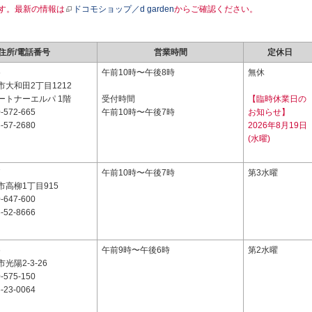
す。最新の情報は
ドコモショップ／d garden
からご確認ください。
住所/電話番号
営業時間
定休日
6
午前10時〜午後8時
無休
大和田2丁目1212
ートナーエルパ 1階
受付時間
【臨時休業日の
-572-665
午前10時〜午後7時
お知らせ】
-57-2680
2026年8月19日
(水曜)
7
午前10時〜午後7時
第3水曜
高柳1丁目915
-647-600
-52-8666
6
午前9時〜午後6時
第2水曜
光陽2-3-26
-575-150
-23-0064