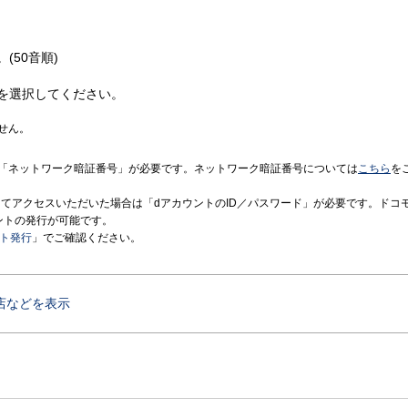
(50音順)
を選択してください。
せん。
「ネットワーク暗証番号」が必要です。ネットワーク暗証番号については
こちら
を
境にてアクセスいただいた場合は「dアカウントのID／パスワード」が必要です。ドコ
ントの発行が可能です。
ント発行
」でご確認ください。
店などを表示