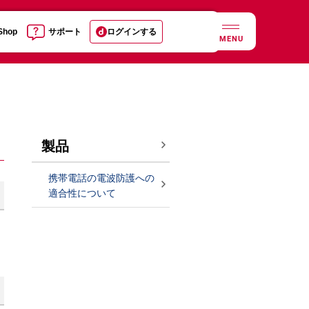
 Shop
サポート
ログインする
MENU
製品
携帯電話の電波防護への
適合性について